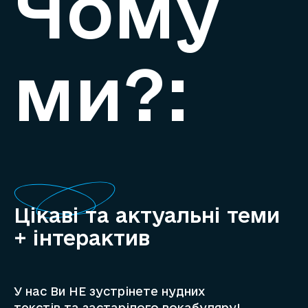
Чому
ми?:
Цікаві та актуальні теми
+ інтерактив
У нас Ви НЕ зустрінете нудних
текстів та застарілого вокабуляру!