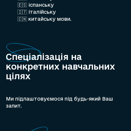
🇪🇸 іспанську
🇮🇹 італійську
🇨🇳 китайську мови.
Спеціалізація на
конкретних навчальних
цілях
Ми підлаштовуємося під будь-який Ваш
запит.